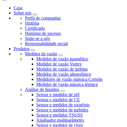
Casa
Sobre nós
Perfil de companhia
História
Certificado
Histórias de sucesso
Junte-se a nós
Responsabilidade social
Produtos
Medidor de vazão
Medidor de vazão magnético
Medidor de vazão Vortex
Medidor de vazão de turbina
Medidor de vazão ultrassônico
Medidores de vazão mássica Coriolis
Medidor de vazão mássica térmica
Análise de líquidos
Sensor e medidor de pH
Sensor e medidor de CE
Sensor e medidor de oxigênio
Sensor e medidor de turbidez
Sensor e medidor TSS/SS
Analisador multiparâmetro
Sensor e medidor de cloro