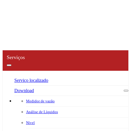
Download
Nível
Serviços
Serviço localizado
Download
Medidor de vazão
Análise de Líquidos
Nível