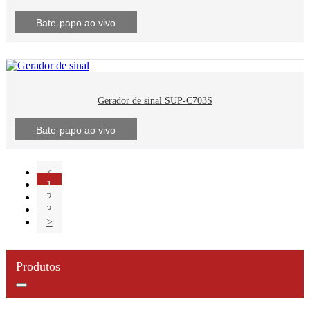
Bate-papo ao vivo
Gerador de sinal SUP-C703S
Bate-papo ao vivo
<
1
2
3
>
Produtos