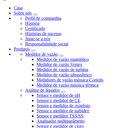
Casa
Sobre nós
Perfil de companhia
História
Certificado
Histórias de sucesso
Junte-se a nós
Responsabilidade social
Produtos
Medidor de vazão
Medidor de vazão magnético
Medidor de vazão Vortex
Medidor de vazão de turbina
Medidor de vazão ultrassônico
Medidores de vazão mássica Coriolis
Medidor de vazão mássica térmica
Análise de líquidos
Sensor e medidor de pH
Sensor e medidor de CE
Sensor e medidor de oxigênio
Sensor e medidor de turbidez
Sensor e medidor TSS/SS
Analisador multiparâmetro
Sensor e medidor de cloro