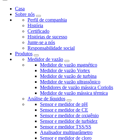
Casa
Sobre nós
Perfil de companhia
História
Certificado
Histórias de sucesso
Junte-se a nós
Responsabilidade social
Produtos
Medidor de vazão
Medidor de vazão magnético
Medidor de vazão Vortex
Medidor de vazão de turbina
Medidor de vazão ultrassônico
Medidores de vazão mássica Coriolis
Medidor de vazão mássica térmica
Análise de líquidos
Sensor e medidor de pH
Sensor e medidor de CE
Sensor e medidor de oxigênio
Sensor e medidor de turbidez
Sensor e medidor TSS/SS
Analisador multiparâmetro
Sensor e medidor de cloro