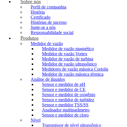
Sobre nós
Perfil de companhia
História
Certificado
Histórias de sucesso
Junte-se a nós
Responsabilidade social
Produtos
Medidor de vazão
Medidor de vazão magnético
Medidor de vazão Vortex
Medidor de vazão de turbina
Medidor de vazão ultrassônico
Medidores de vazão mássica Coriolis
Medidor de vazão mássica térmica
Análise de líquidos
Sensor e medidor de pH
Sensor e medidor de CE
Sensor e medidor de oxigênio
Sensor e medidor de turbidez
Sensor e medidor TSS/SS
Analisador multiparâmetro
Sensor e medidor de cloro
Nível
Transmissor de nível ultrassônico