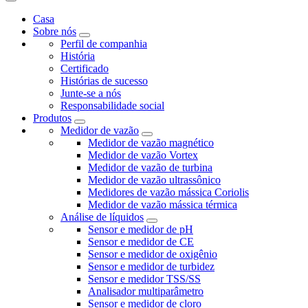
Casa
Sobre nós
Perfil de companhia
História
Certificado
Histórias de sucesso
Junte-se a nós
Responsabilidade social
Produtos
Medidor de vazão
Medidor de vazão magnético
Medidor de vazão Vortex
Medidor de vazão de turbina
Medidor de vazão ultrassônico
Medidores de vazão mássica Coriolis
Medidor de vazão mássica térmica
Análise de líquidos
Sensor e medidor de pH
Sensor e medidor de CE
Sensor e medidor de oxigênio
Sensor e medidor de turbidez
Sensor e medidor TSS/SS
Analisador multiparâmetro
Sensor e medidor de cloro