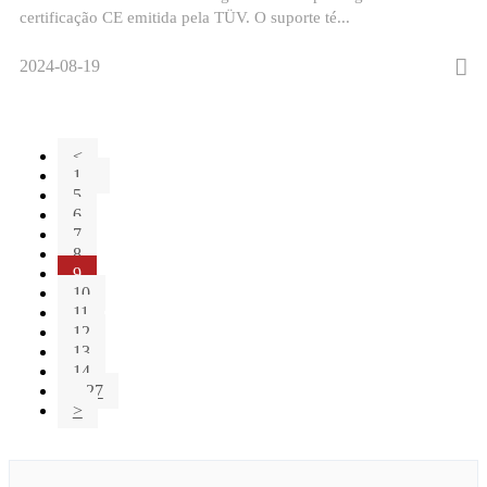
certificação CE emitida pela TÜV. O suporte té...
2024-08-19
<
1...
5
6
7
8
9
10
11
12
13
14
...27
>