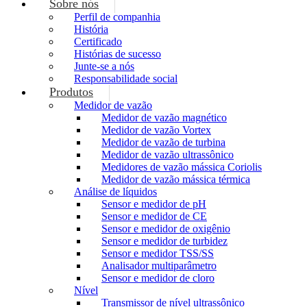
Sobre nós
Perfil de companhia
História
Certificado
Histórias de sucesso
Junte-se a nós
Responsabilidade social
Produtos
Medidor de vazão
Medidor de vazão magnético
Medidor de vazão Vortex
Medidor de vazão de turbina
Medidor de vazão ultrassônico
Medidores de vazão mássica Coriolis
Medidor de vazão mássica térmica
Análise de líquidos
Sensor e medidor de pH
Sensor e medidor de CE
Sensor e medidor de oxigênio
Sensor e medidor de turbidez
Sensor e medidor TSS/SS
Analisador multiparâmetro
Sensor e medidor de cloro
Nível
Transmissor de nível ultrassônico