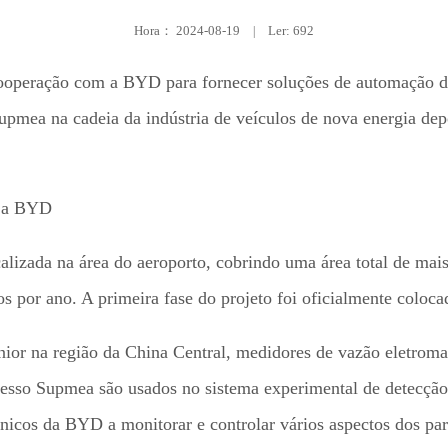
Hora：
2024-08-19
|
Ler: 692
operação com a BYD para fornecer soluções de automação d
 Supmea na cadeia da indústria de veículos de nova energia d
lizada na área do aeroporto, cobrindo uma área total de ma
s por ano. A primeira fase do projeto foi oficialmente coloc
or na região da China Central, medidores de vazão eletromag
cesso Supmea são usados no sistema experimental de detecçã
cnicos da BYD a monitorar e controlar vários aspectos dos par