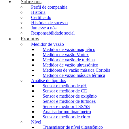
Sobre nós
Perfil de companhia
História
Certificado
Histórias de sucesso
Junte-se a nós
Responsabilidade social
Produtos
Medidor de vazão
Medidor de vazão magnético
Medidor de vazão Vortex
Medidor de vazão de turbina
Medidor de vazão ultrassônico
Medidores de vazão mássica Coriolis
Medidor de vazão mássica térmica
Análise de líquidos
Sensor e medidor de pH
Sensor e medidor de CE
Sensor e medidor de oxigênio
Sensor e medidor de turbidez
Sensor e medidor TSS/SS
Analisador multiparâmetro
Sensor e medidor de cloro
Nível
Transmissor de nível ultrassônico