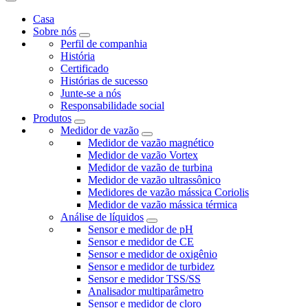
Casa
Sobre nós
Perfil de companhia
História
Certificado
Histórias de sucesso
Junte-se a nós
Responsabilidade social
Produtos
Medidor de vazão
Medidor de vazão magnético
Medidor de vazão Vortex
Medidor de vazão de turbina
Medidor de vazão ultrassônico
Medidores de vazão mássica Coriolis
Medidor de vazão mássica térmica
Análise de líquidos
Sensor e medidor de pH
Sensor e medidor de CE
Sensor e medidor de oxigênio
Sensor e medidor de turbidez
Sensor e medidor TSS/SS
Analisador multiparâmetro
Sensor e medidor de cloro