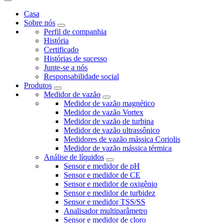
Casa
Sobre nós
Perfil de companhia
História
Certificado
Histórias de sucesso
Junte-se a nós
Responsabilidade social
Produtos
Medidor de vazão
Medidor de vazão magnético
Medidor de vazão Vortex
Medidor de vazão de turbina
Medidor de vazão ultrassônico
Medidores de vazão mássica Coriolis
Medidor de vazão mássica térmica
Análise de líquidos
Sensor e medidor de pH
Sensor e medidor de CE
Sensor e medidor de oxigênio
Sensor e medidor de turbidez
Sensor e medidor TSS/SS
Analisador multiparâmetro
Sensor e medidor de cloro