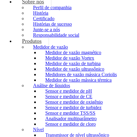
Sobre nós
Perfil de companhia
História
Certificado
Histórias de sucesso
Junte-se a nós
Responsabilidade social
Produtos
Medidor de vazão
Medidor de vazão magnético
Medidor de vazão Vortex
Medidor de vazão de turbina
Medidor de vazão ultrassônico
Medidores de vazão mássica Coriolis
Medidor de vazão mássica térmica
Análise de líquidos
Sensor e medidor de pH
Sensor e medidor de CE
Sensor e medidor de oxigênio
Sensor e medidor de turbidez
Sensor e medidor TSS/SS
Analisador multiparâmetro
Sensor e medidor de cloro
Nível
Transmissor de nível ultrassônico