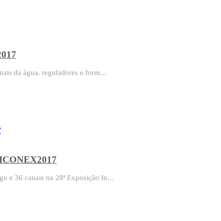
2017
ais da água, reguladores e form...
o MICONEX2017
n e 36 canais na 28ª Exposição In...