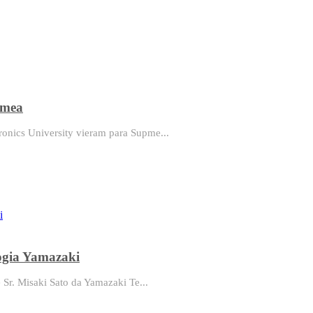
pmea
onics University vieram para Supme...
ogia Yamazaki
 Sr. Misaki Sato da Yamazaki Te...