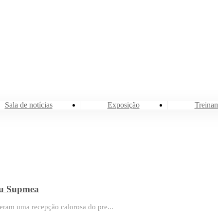
Sala de notícias
Exposição
Treina
tou Supmea
eram uma recepção calorosa do pre...