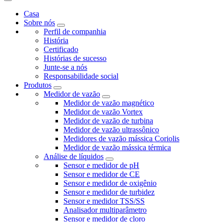
Casa
Sobre nós
Perfil de companhia
História
Certificado
Histórias de sucesso
Junte-se a nós
Responsabilidade social
Produtos
Medidor de vazão
Medidor de vazão magnético
Medidor de vazão Vortex
Medidor de vazão de turbina
Medidor de vazão ultrassônico
Medidores de vazão mássica Coriolis
Medidor de vazão mássica térmica
Análise de líquidos
Sensor e medidor de pH
Sensor e medidor de CE
Sensor e medidor de oxigênio
Sensor e medidor de turbidez
Sensor e medidor TSS/SS
Analisador multiparâmetro
Sensor e medidor de cloro